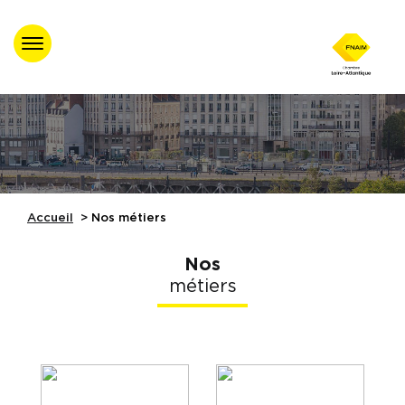
Accueil
Trouver un
professionnel agréé
Nos évènements
Accueil
Nos métiers
Nos Formations
Nos
métiers
Nos partenaires
Assistance juridique