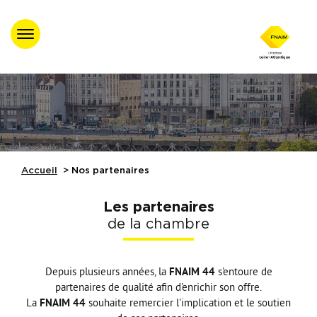
Accueil
Trouver un
professionnel agréé
Nos évènements
Accueil
Nos partenaires
Nos Formations
Les partenaires
de la chambre
Nos partenaires
Depuis plusieurs années, la
FNAIM 44
s'entoure de
Assistance juridique
partenaires de qualité afin d'enrichir son offre.
La
FNAIM 44
souhaite remercier l'implication et le soutien