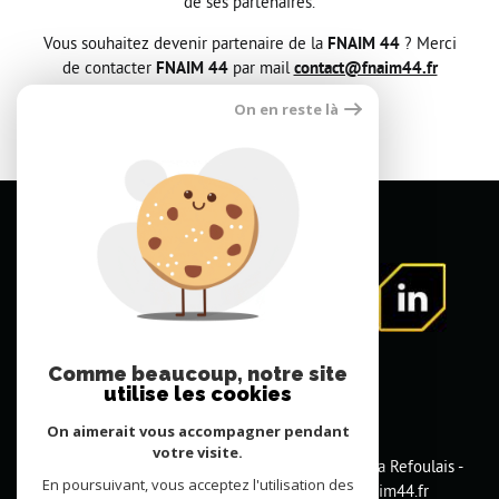
de ses partenaires.
Bourse de l'emploi
Vous souhaitez devenir partenaire de la
FNAIM 44
? Merci
de contacter
FNAIM 44
par mail
contact@fnaim44.fr
On en reste là
Comme beaucoup, notre site
utilise les cookies
On aimerait vous accompagner pendant
votre visite.
FNAIM Loire Atlantique
3 bis rue Lorette de la Refoulais -
En poursuivant, vous acceptez l'utilisation des
44000 NANTES
02.51.84.22.77
contact@fnaim44.fr